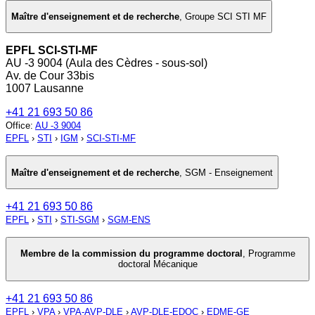
Maître d'enseignement et de recherche
,
Groupe SCI STI MF
EPFL SCI-STI-MF
AU -3 9004 (Aula des Cèdres - sous-sol)
Av. de Cour 33bis
1007 Lausanne
+41 21 693 50 86
Office
:
AU -3 9004
EPFL
›
STI
›
IGM
›
SCI-STI-MF
Maître d'enseignement et de recherche
,
SGM - Enseignement
+41 21 693 50 86
EPFL
›
STI
›
STI-SGM
›
SGM-ENS
Membre de la commission du programme doctoral
,
Programme
doctoral Mécanique
+41 21 693 50 86
EPFL
›
VPA
›
VPA-AVP-DLE
›
AVP-DLE-EDOC
›
EDME-GE