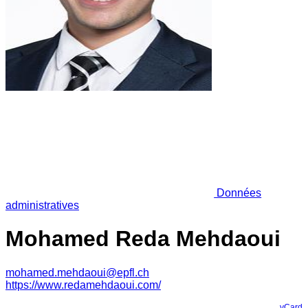
Données
administratives
Mohamed Reda Mehdaoui
mohamed.mehdaoui@epfl.ch
https://www.redamehdaoui.com/
vCard