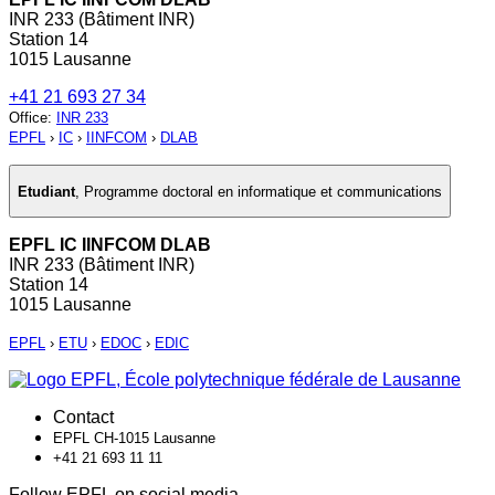
INR 233 (Bâtiment INR)
Station 14
1015 Lausanne
+41 21 693 27 34
Office
:
INR 233
EPFL
›
IC
›
IINFCOM
›
DLAB
Etudiant
,
Programme doctoral en informatique et communications
EPFL IC IINFCOM DLAB
INR 233 (Bâtiment INR)
Station 14
1015 Lausanne
EPFL
›
ETU
›
EDOC
›
EDIC
Contact
EPFL CH-1015 Lausanne
+41 21 693 11 11
Follow EPFL on social media