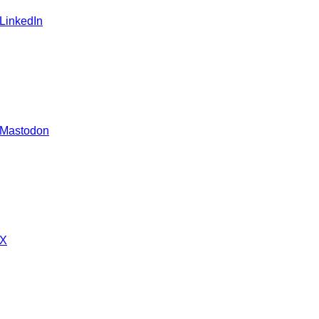
 LinkedIn
 Mastodon
 X