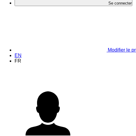
Se connecter
Modifier le pr
EN
FR