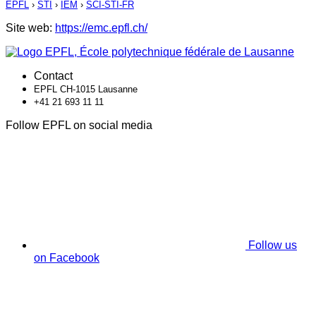
EPFL
›
STI
›
IEM
›
SCI-STI-FR
Site web:
https://emc.epfl.ch/
Contact
EPFL CH-1015 Lausanne
+41 21 693 11 11
Follow EPFL on social media
Follow us
on Facebook