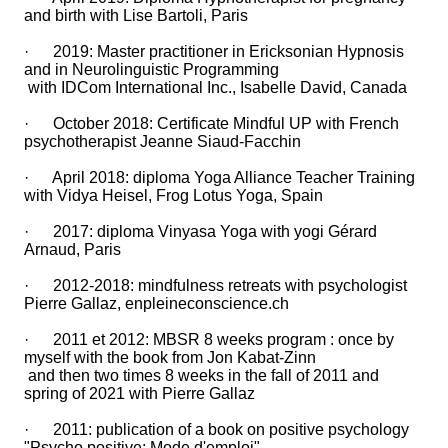
and birth with Lise Bartoli, Paris
· 2019: Master practitioner in Ericksonian Hypnosis
and in Neurolinguistic Programming
with IDCom International Inc., Isabelle David, Canada
· October 2018: Certificate Mindful UP with French
psychotherapist Jeanne Siaud-Facchin
· April 2018: diploma Yoga Alliance Teacher Training
with Vidya Heisel, Frog Lotus Yoga, Spain
· 2017: diploma Vinyasa Yoga with yogi Gérard
Arnaud, Paris
· 2012-2018: mindfulness retreats with psychologist
Pierre Gallaz, enpleineconscience.ch
· 2011 et 2012: MBSR 8 weeks program : once by
myself with the book from Jon Kabat-Zinn
and then two times 8 weeks in the fall of 2011 and
spring of 2021 with Pierre Gallaz
· 2011: publication of a book on positive psychology
"Psycho positive: Mode d'emploi"