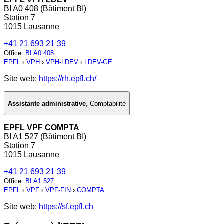
BI A0 408 (Bâtiment BI)
Station 7
1015 Lausanne
+41 21 693 21 39
Office
:
BI A0 408
EPFL
›
VPH
›
VPH-LDEV
›
LDEV-GE
Site web:
https://rh.epfl.ch/
Assistante administrative
,
Comptabilité
EPFL VPF COMPTA
BI A1 527 (Bâtiment BI)
Station 7
1015 Lausanne
+41 21 693 21 39
Office
:
BI A1 527
EPFL
›
VPF
›
VPF-FIN
›
COMPTA
Site web:
https://sf.epfl.ch