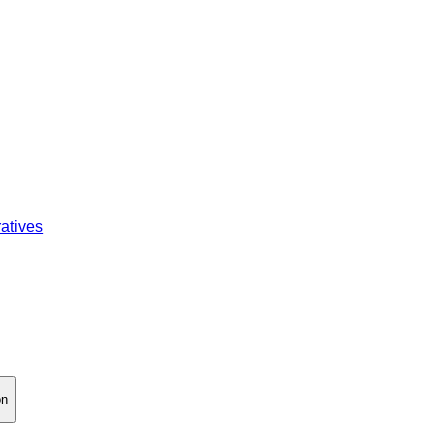
atives
on