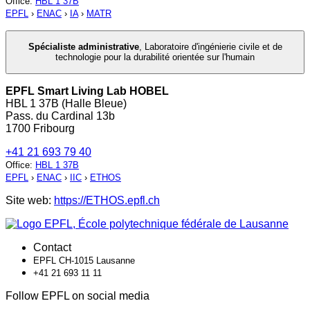
Office
:
HBL 1 37B
EPFL
›
ENAC
›
IA
›
MATR
Spécialiste administrative
,
Laboratoire d'ingénierie civile et de
technologie pour la durabilité orientée sur l'humain
EPFL Smart Living Lab HOBEL
HBL 1 37B (Halle Bleue)
Pass. du Cardinal 13b
1700 Fribourg
+41 21 693 79 40
Office
:
HBL 1 37B
EPFL
›
ENAC
›
IIC
›
ETHOS
Site web:
https://ETHOS.epfl.ch
Contact
EPFL CH-1015 Lausanne
+41 21 693 11 11
Follow EPFL on social media