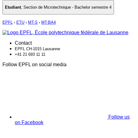
Etudiant
,
Section de Microtechnique - Bachelor semestre 4
EPFL
›
ETU
›
MT-S
›
MT-BA4
Contact
EPFL CH-1015 Lausanne
+41 21 693 11 11
Follow EPFL on social media
Follow us
on Facebook