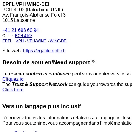
EPFL VPH WINC-DEI
BCH 4103 (Batochime UNIL)
Av. François-Alphonse Forel 3
1015 Lausanne
+41 21 693 60 94
Office
:
BCH 4103
EPFL
›
VPH
›
VPH-WINC
›
WINC-DEI
Site web:
https://egalite.epfl.ch
Besoin de soutien/Need support ?
Le
réseau soutien et confiance
peut vous orienter vers le so
Cliquez ici
The
Trust & Support Network
can guide you towards the sup
Click here
Vers un langage plus inclusif
Retrouvez toutes les informations relatives au langage inclusif
Pour vous soutenir et vous accompagner dans l'implémentation 