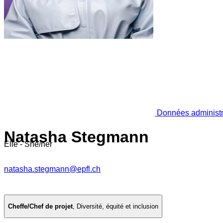
Données administr
Natasha Stegmann
Elle - She/her
natasha.stegmann@epfl.ch
Cheffe/Chef de projet
,
Diversité, équité et inclusion