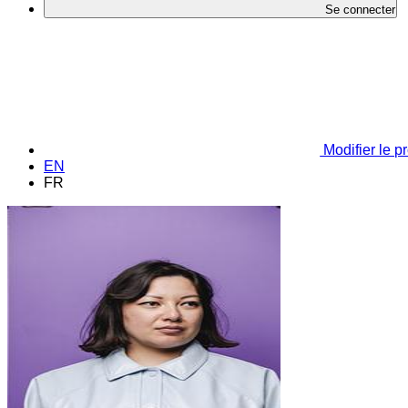
Se connecter
Modifier le pr
EN
FR