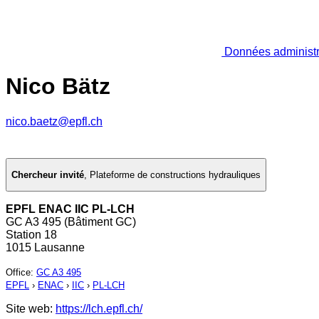
Données administr
Nico Bätz
nico.baetz@epfl.ch
Chercheur invité
,
Plateforme de constructions hydrauliques
EPFL ENAC IIC PL-LCH
GC A3 495 (Bâtiment GC)
Station 18
1015 Lausanne
Office
:
GC A3 495
EPFL
›
ENAC
›
IIC
›
PL-LCH
Site web:
https://lch.epfl.ch/