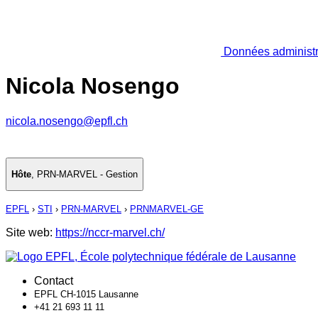
Données administr
Nicola Nosengo
nicola.nosengo@epfl.ch
Hôte
,
PRN-MARVEL - Gestion
EPFL
›
STI
›
PRN-MARVEL
›
PRNMARVEL-GE
Site web:
https://nccr-marvel.ch/
Contact
EPFL CH-1015 Lausanne
+41 21 693 11 11