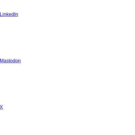
 LinkedIn
 Mastodon
 X