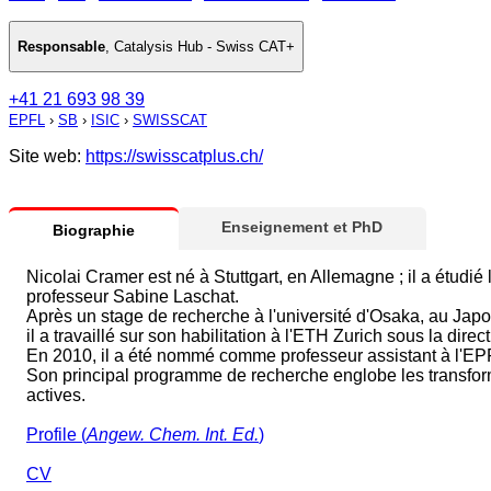
Responsable
,
Catalysis Hub - Swiss CAT+
+41 21 693 98 39
EPFL
›
SB
›
ISIC
›
SWISSCAT
Site web:
https://swisscatplus.ch/
Enseignement et PhD
Biographie
Nicolai Cramer est né à Stuttgart, en Allemagne ; il a étudié 
professeur Sabine Laschat.
Après un stage de recherche à l'université d'Osaka, au Japon,
il a travaillé sur son habilitation à l'ETH Zurich sous la dir
En 2010, il a été nommé comme professeur assistant à l'EP
Son principal programme de recherche englobe les transfor
actives.
Profile (
Angew. Chem. Int. Ed.
)
CV