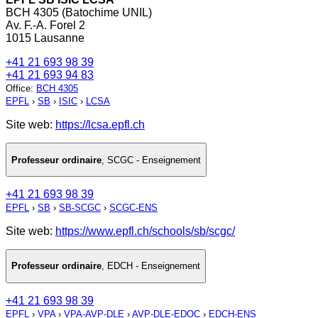
BCH 4305 (Batochime UNIL)
Av. F.-A. Forel 2
1015 Lausanne
+41 21 693 98 39
+41 21 693 94 83
Office
:
BCH 4305
EPFL
›
SB
›
ISIC
›
LCSA
Site web:
https://lcsa.epfl.ch
Professeur ordinaire
,
SCGC - Enseignement
+41 21 693 98 39
EPFL
›
SB
›
SB-SCGC
›
SCGC-ENS
Site web:
https://www.epfl.ch/schools/sb/scgc/
Professeur ordinaire
,
EDCH - Enseignement
+41 21 693 98 39
EPFL
›
VPA
›
VPA-AVP-DLE
›
AVP-DLE-EDOC
›
EDCH-ENS