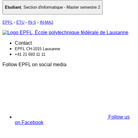
Etudiant
,
Section d'informatique - Master semestre 2
EPFL
›
ETU
›
IN-S
›
IN-MA2
Contact
EPFL CH-1015 Lausanne
+41 21 693 11 11
Follow EPFL on social media
Follow us
on Facebook