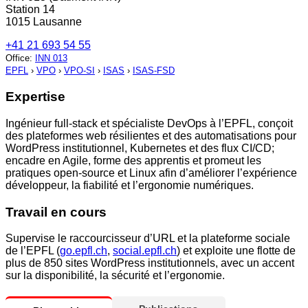
Station 14
1015 Lausanne
+41 21 693 54 55
Office
:
INN 013
EPFL
›
VPO
›
VPO-SI
›
ISAS
›
ISAS-FSD
Expertise
Ingénieur full‑stack et spécialiste DevOps à l’EPFL, conçoit
des plateformes web résilientes et des automatisations pour
WordPress institutionnel, Kubernetes et des flux CI/CD;
encadre en Agile, forme des apprentis et promeut les
pratiques open‑source et Linux afin d’améliorer l’expérience
développeur, la fiabilité et l’ergonomie numériques.
Travail en cours
Supervise le raccourcisseur d’URL et la plateforme sociale
de l’EPFL (
go.epfl.ch
,
social.epfl.ch
) et exploite une flotte de
plus de 850 sites WordPress institutionnels, avec un accent
sur la disponibilité, la sécurité et l’ergonomie.