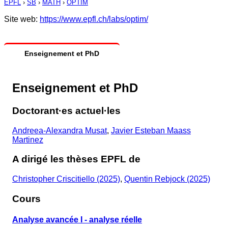
EPFL
›
SB
›
MATH
›
OPTIM
Site web:
https://www.epfl.ch/labs/optim/
Enseignement et PhD
Enseignement et PhD
Doctorant·es actuel·les
Andreea-Alexandra Musat
,
Javier Esteban Maass
Martinez
A dirigé les thèses EPFL de
Christopher Criscitiello (2025)
,
Quentin Rebjock (2025)
Cours
Analyse avancée I - analyse réelle