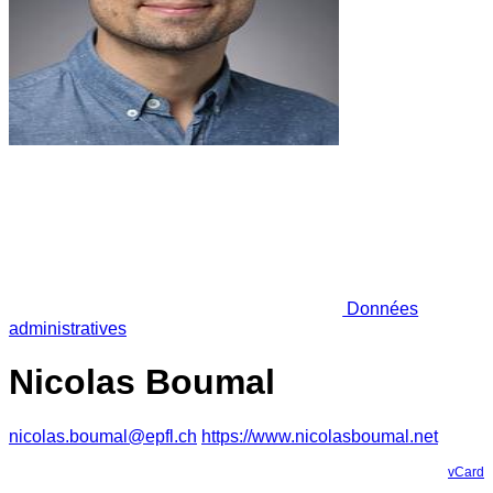
Données
administratives
Nicolas Boumal
nicolas.boumal@epfl.ch
https://www.nicolasboumal.net
vCard