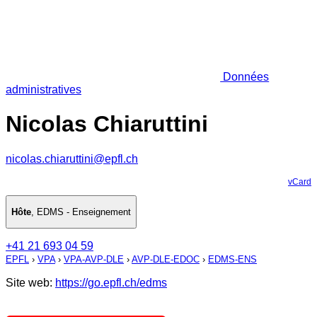
Données
administratives
Nicolas Chiaruttini
nicolas.chiaruttini@epfl.ch
vCard
Hôte
,
EDMS - Enseignement
+41 21 693 04 59
EPFL
›
VPA
›
VPA-AVP-DLE
›
AVP-DLE-EDOC
›
EDMS-ENS
Site web:
https://go.epfl.ch/edms