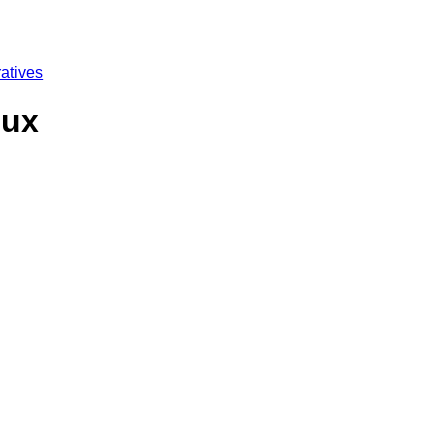
atives
oux