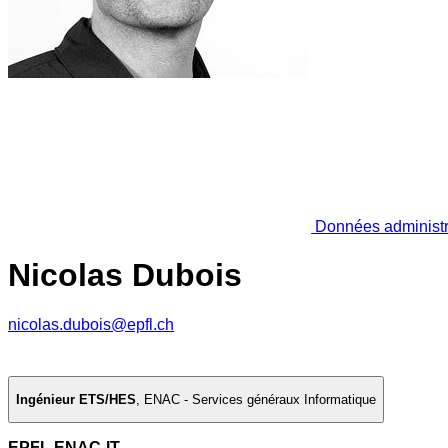
Données administr
Nicolas Dubois
nicolas.dubois@epfl.ch
Ingénieur ETS/HES
,
ENAC - Services généraux Informatique
EPFL ENAC-IT