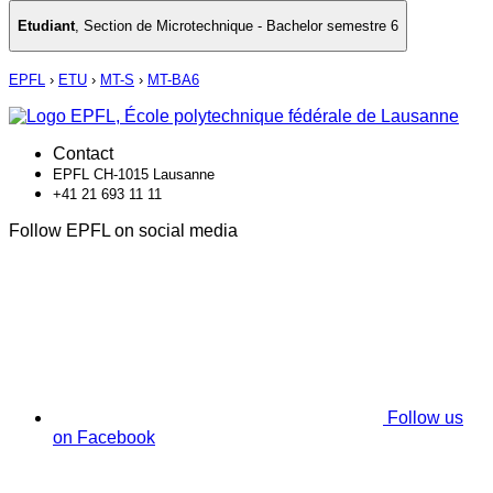
Etudiant
,
Section de Microtechnique - Bachelor semestre 6
EPFL
›
ETU
›
MT-S
›
MT-BA6
Contact
EPFL CH-1015 Lausanne
+41 21 693 11 11
Follow EPFL on social media
Follow us
on Facebook