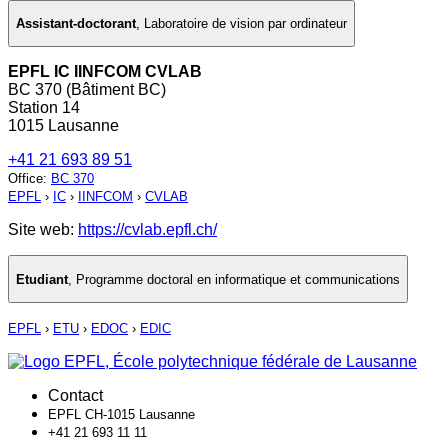
Assistant-doctorant
,
Laboratoire de vision par ordinateur
EPFL IC IINFCOM CVLAB
BC 370 (Bâtiment BC)
Station 14
1015 Lausanne
+41 21 693 89 51
Office
:
BC 370
EPFL
›
IC
›
IINFCOM
›
CVLAB
Site web:
https://cvlab.epfl.ch/
Etudiant
,
Programme doctoral en informatique et communications
EPFL
›
ETU
›
EDOC
›
EDIC
Contact
EPFL CH-1015 Lausanne
+41 21 693 11 11