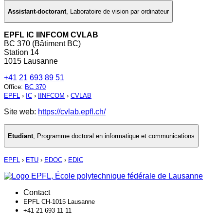
Assistant-doctorant
,
Laboratoire de vision par ordinateur
EPFL IC IINFCOM CVLAB
BC 370 (Bâtiment BC)
Station 14
1015 Lausanne
+41 21 693 89 51
Office
:
BC 370
EPFL
›
IC
›
IINFCOM
›
CVLAB
Site web:
https://cvlab.epfl.ch/
Etudiant
,
Programme doctoral en informatique et communications
EPFL
›
ETU
›
EDOC
›
EDIC
Contact
EPFL CH-1015 Lausanne
+41 21 693 11 11