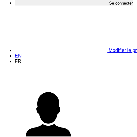
Se connecter
Modifier le pr
EN
FR