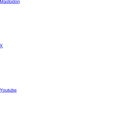
 Mastodon
 X
 Youtube