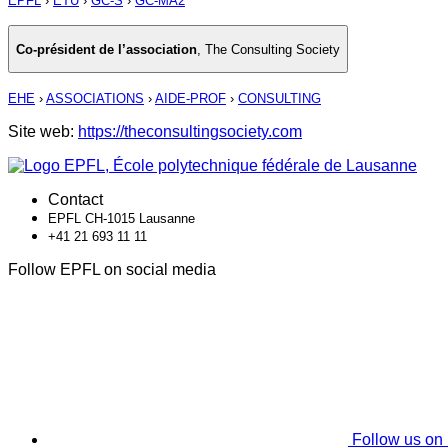
EPFL
›
ETU
›
GC-S
›
GC-MA2
Co-président de l’association
,
The Consulting Society
EHE
›
ASSOCIATIONS
›
AIDE-PROF
›
CONSULTING
Site web:
https://theconsultingsociety.com
Contact
EPFL CH-1015 Lausanne
+41 21 693 11 11
Follow EPFL on social media
Follow us on