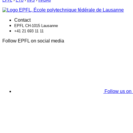
EPFL
›
ETU
›
IN-S
›
IN-BA6
Contact
EPFL CH-1015 Lausanne
+41 21 693 11 11
Follow EPFL on social media
Follow us on