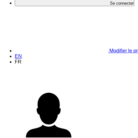
Se connecter
Modifier le pr
EN
FR