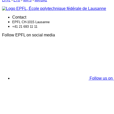
EPFL
›
ETU
›
MA-S
›
MA-BA2
Contact
EPFL CH-1015 Lausanne
+41 21 693 11 11
Follow EPFL on social media
Follow us on