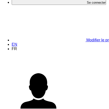
Se connecter
Modifier le pr
EN
FR