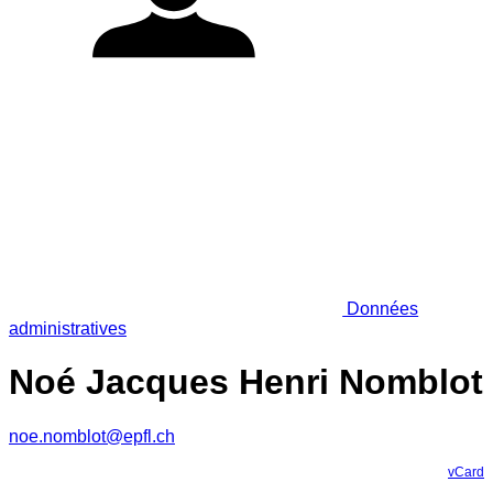
Données
administratives
Noé Jacques Henri Nomblot
noe.nomblot@epfl.ch
vCard