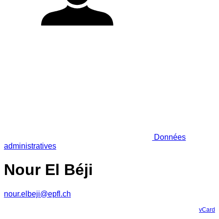
Données
administratives
Nour El Béji
nour.elbeji@epfl.ch
vCard