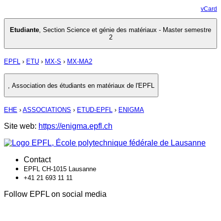
vCard
Etudiante
,
Section Science et génie des matériaux - Master semestre
2
EPFL
›
ETU
›
MX-S
›
MX-MA2
,
Association des étudiants en matériaux de l'EPFL
EHE
›
ASSOCIATIONS
›
ETUD-EPFL
›
ENIGMA
Site web:
https://enigma.epfl.ch
Contact
EPFL CH-1015 Lausanne
+41 21 693 11 11
Follow EPFL on social media