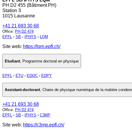
PH D2 455 (Bâtiment PH)
Station 3
1015 Lausanne
+41 21 693 30 68
Office
:
PH D2 474
EPFL
›
SB
›
IPHYS
›
LQM
Site web:
https://lqm.epfl.ch/
Etudiant
,
Programme doctoral en physique
EPFL
›
ETU
›
EDOC
›
EDPY
Assistant-doctorant
,
Chaire de physique numérique de la matière conden
+41 21 693 30 68
Office
:
PH D2 474
EPFL
›
SB
›
IPHYS
›
C3MP
Site web:
https://c3mp.epfl.ch/