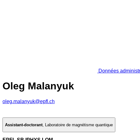
Données administr
Oleg Malanyuk
oleg.malanyuk@epfl.ch
Assistant-doctorant
,
Laboratoire de magnétisme quantique
EPFL SB IPHYS LQM