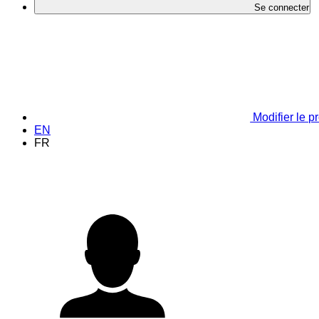
Se connecter
Modifier le pr
EN
FR