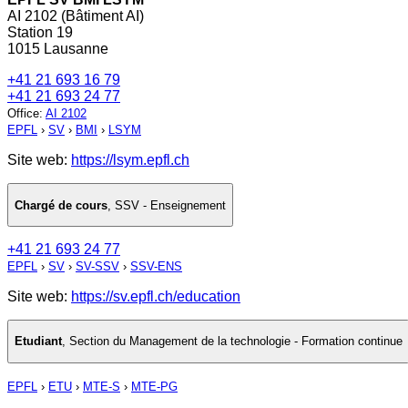
AI 2102 (Bâtiment AI)
Station 19
1015 Lausanne
+41 21 693 16 79
+41 21 693 24 77
Office
:
AI 2102
EPFL
›
SV
›
BMI
›
LSYM
Site web:
https://lsym.epfl.ch
Chargé de cours
,
SSV - Enseignement
+41 21 693 24 77
EPFL
›
SV
›
SV-SSV
›
SSV-ENS
Site web:
https://sv.epfl.ch/education
Etudiant
,
Section du Management de la technologie - Formation continue
EPFL
›
ETU
›
MTE-S
›
MTE-PG