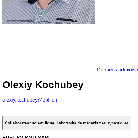
Données administr
Olexiy Kochubey
olexiy.kochubey@epfl.ch
Collaborateur scientifique
,
Laboratoire de mécanismes synaptiques
EPFL SV BMI LSYM