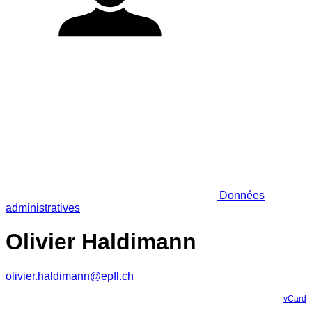
Données
administratives
Olivier Haldimann
olivier.haldimann@epfl.ch
vCard