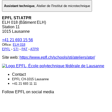
Assistant technique
,
Atelier de l'Institut de microtechnique
EPFL STI ATPR
ELH 018 (Bâtiment ELH)
Station 11
1015 Lausanne
+41 21 693 15 56
Office
:
ELH 018
EPFL
›
STI
›
PAT
›
ATPR
Site web:
https://www.epfl.ch/schools/sti/ateliers/atpr/
Contact
EPFL CH-1015 Lausanne
+41 21 693 11 11
Follow EPFL on social media