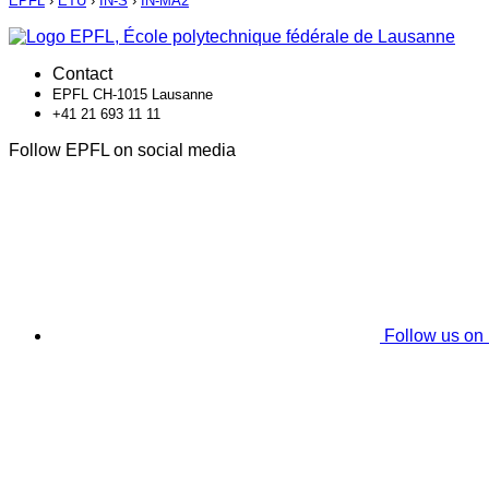
EPFL
›
ETU
›
IN-S
›
IN-MA2
Contact
EPFL CH-1015 Lausanne
+41 21 693 11 11
Follow EPFL on social media
Follow us on