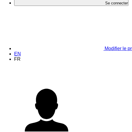
Se connecter
Modifier le pr
EN
FR