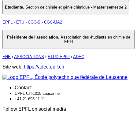
Etudiante
,
Section de chimie et génie chimique - Master semestre 2
EPFL
›
ETU
›
CGC-S
›
CGC-MA2
Présidente de l'association
,
Association des étudiants en chimie de
l'EPFL
EHE
›
ASSOCIATIONS
›
ETUD-EPFL
›
ADEC
Site web:
https://adec.epfl.ch
Contact
EPFL CH-1015 Lausanne
+41 21 693 11 11
Follow EPFL on social media