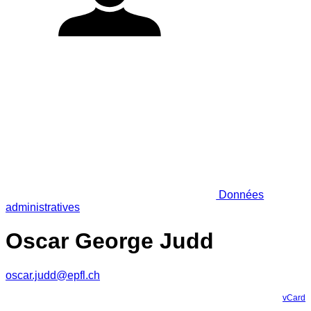
Données
administratives
Oscar George Judd
oscar.judd@epfl.ch
vCard