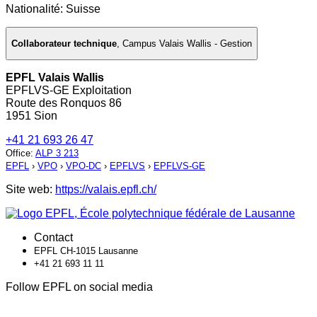
Nationalité: Suisse
Collaborateur technique
,
Campus Valais Wallis - Gestion
EPFL Valais Wallis
EPFLVS-GE Exploitation
Route des Ronquos 86
1951 Sion
+41 21 693 26 47
Office
:
ALP 3 213
EPFL
›
VPO
›
VPO-DC
›
EPFLVS
›
EPFLVS-GE
Site web:
https://valais.epfl.ch/
Contact
EPFL CH-1015 Lausanne
+41 21 693 11 11
Follow EPFL on social media