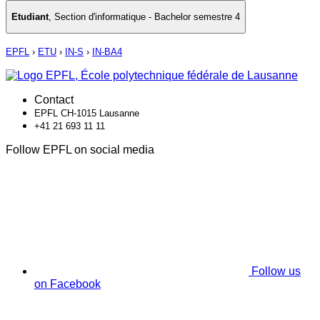
Etudiant
,
Section d'informatique - Bachelor semestre 4
EPFL
›
ETU
›
IN-S
›
IN-BA4
Contact
EPFL CH-1015 Lausanne
+41 21 693 11 11
Follow EPFL on social media
Follow us
on Facebook