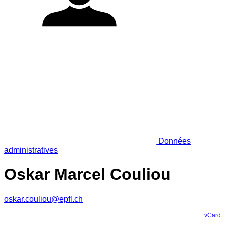
Données
administratives
Oskar Marcel Couliou
oskar.couliou@epfl.ch
vCard