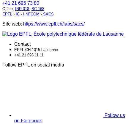
+41 21 695 73 80
Office
:
INR 018
,
BC 168
EPFL
›
IC
›
IINFCOM
›
SACS
Site web:
https://www.epfl.ch/labs/sacs/
Contact
EPFL CH-1015 Lausanne
+41 21 693 11 11
Follow EPFL on social media
Follow us
on Facebook