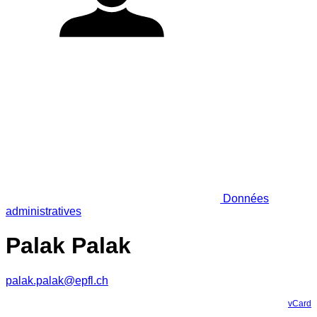
Données
administratives
Palak Palak
palak.palak@epfl.ch
vCard