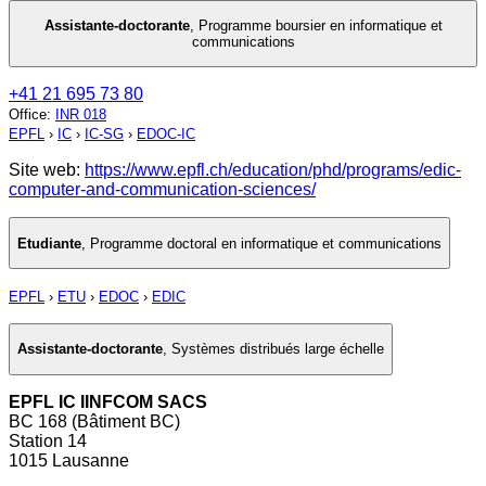
Assistante-doctorante
,
Programme boursier en informatique et
communications
+41 21 695 73 80
Office
:
INR 018
EPFL
›
IC
›
IC-SG
›
EDOC-IC
Site web:
https://www.epfl.ch/education/phd/programs/edic-
computer-and-communication-sciences/
Etudiante
,
Programme doctoral en informatique et communications
EPFL
›
ETU
›
EDOC
›
EDIC
Assistante-doctorante
,
Systèmes distribués large échelle
EPFL IC IINFCOM SACS
BC 168 (Bâtiment BC)
Station 14
1015 Lausanne