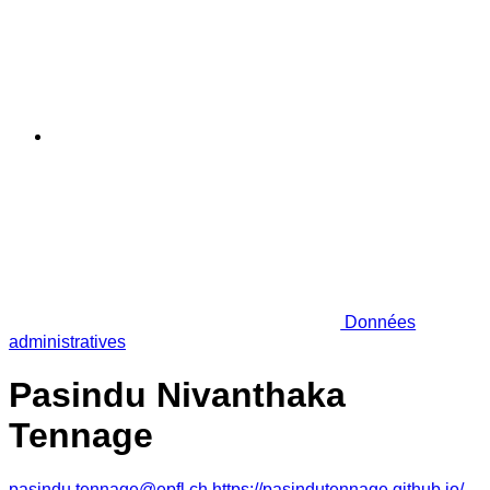
Données
administratives
Pasindu Nivanthaka
Tennage
pasindu.tennage@epfl.ch
https://pasindutennage.github.io/