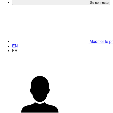
Se connecter
Modifier le pr
EN
FR