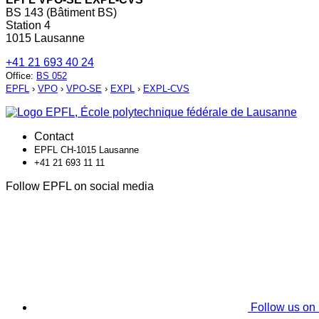
BS 143 (Bâtiment BS)
Station 4
1015 Lausanne
+41 21 693 40 24
Office
:
BS 052
EPFL
›
VPO
›
VPO-SE
›
EXPL
›
EXPL-CVS
Contact
EPFL CH-1015 Lausanne
+41 21 693 11 11
Follow EPFL on social media
Follow us on