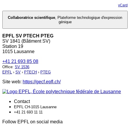
vCard
Collaboratrice scientifique
,
Plateforme technologique d'expression
génique
EPFL SV PTECH PTEG
SV 1841 (Bâtiment SV)
Station 19
1015 Lausanne
+41 21 693 85 08
Office
:
SV 1536
EPFL
›
SV
›
PTECH
›
PTEG
Site web:
https://gecf.epfl.ch/
Contact
EPFL CH-1015 Lausanne
+41 21 693 11 11
Follow EPFL on social media