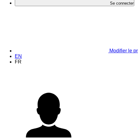
Se connecter
Modifier le pr
EN
FR