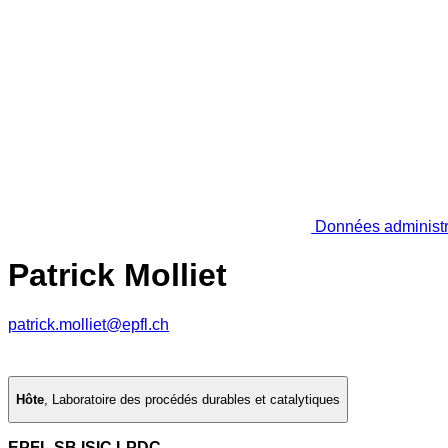
Données administr
Patrick Molliet
patrick.molliet@epfl.ch
Hôte
,
Laboratoire des procédés durables et catalytiques
EPFL SB ISIC LPDC