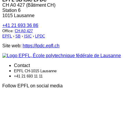
CH A0 427 (Bâtiment CH)
Station 6
1015 Lausanne
+41 21 693 36 86
Office
:
CH A0 427
EPFL
›
SB
›
ISIC
›
LPDC
Site web:
https://lpdc.epfl.ch
Contact
EPFL CH-1015 Lausanne
+41 21 693 11 11
Follow EPFL on social media