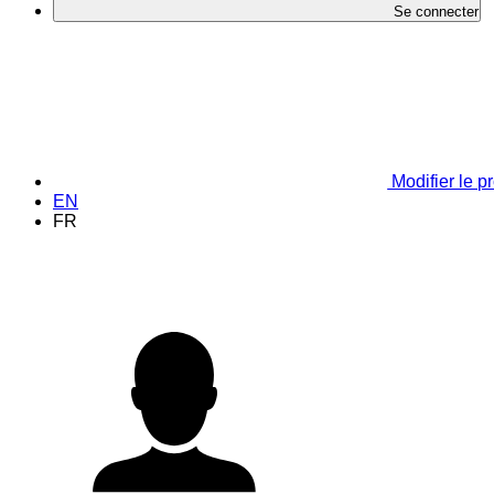
Se connecter
Modifier le pr
EN
FR