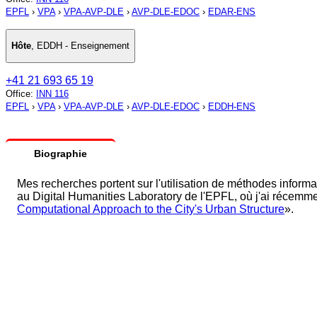
EPFL
›
VPA
›
VPA-AVP-DLE
›
AVP-DLE-EDOC
›
EDAR-ENS
Hôte
,
EDDH - Enseignement
+41 21 693 65 19
Office
:
INN 116
EPFL
›
VPA
›
VPA-AVP-DLE
›
AVP-DLE-EDOC
›
EDDH-ENS
Biographie
Mes recherches portent sur l'utilisation de méthodes informat
au Digital Humanities Laboratory de l'EPFL, où j'ai récemment
Computational Approach to the City's Urban Structure
».