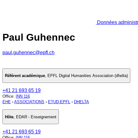
Données administr
Paul Guhennec
paul.guhennec@epfl.ch
Référent académique
,
EPFL Digital Humanities Association (dhelta)
+41 21 693 65 19
Office
:
INN 116
EHE
›
ASSOCIATIONS
›
ETUD-EPFL
›
DHELTA
Hôte
,
EDAR - Enseignement
+41 21 693 65 19
Office
:
INN 116