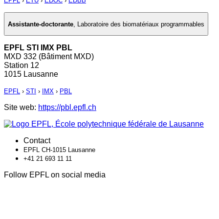
EPFL
›
ETU
›
EDOC
›
EDBB
Assistante-doctorante
,
Laboratoire des biomatériaux programmables
EPFL STI IMX PBL
MXD 332 (Bâtiment MXD)
Station 12
1015 Lausanne
EPFL
›
STI
›
IMX
›
PBL
Site web:
https://pbl.epfl.ch
Contact
EPFL CH-1015 Lausanne
+41 21 693 11 11
Follow EPFL on social media