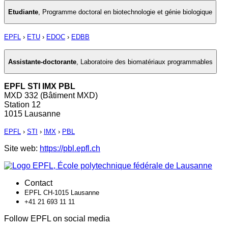
Etudiante
,
Programme doctoral en biotechnologie et génie biologique
EPFL
›
ETU
›
EDOC
›
EDBB
Assistante-doctorante
,
Laboratoire des biomatériaux programmables
EPFL STI IMX PBL
MXD 332 (Bâtiment MXD)
Station 12
1015 Lausanne
EPFL
›
STI
›
IMX
›
PBL
Site web:
https://pbl.epfl.ch
Contact
EPFL CH-1015 Lausanne
+41 21 693 11 11
Follow EPFL on social media