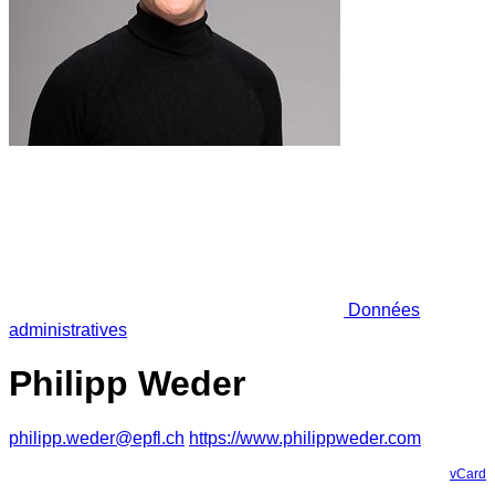
Données
administratives
Philipp Weder
philipp.weder@epfl.ch
https://www.philippweder.com
vCard