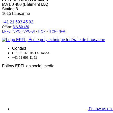
MA B0 480 (Bâtiment MA)
Station 8
1015 Lausanne
+41 21 693 45 92
Office
:
MA B0 480
EPFL
›
VPO
›
VPO-SI
›
ITOP
›
ITOP-INFR
Contact
EPFL CH-1015 Lausanne
+41 21 693 11 11
Follow EPFL on social media
Follow us on