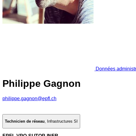
Données administr
Philippe Gagnon
philippe.gagnon@epfl.ch
Technicien de réseau
,
Infrastructures SI
EPFL VPO-SI ITOP-INFR