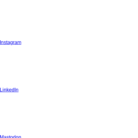
 Instagram
 LinkedIn
 Mastodon