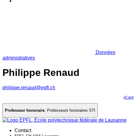
Données
administratives
Philippe Renaud
philippe.renaud@epfl.ch
vCard
Professeur honoraire
,
Professeurs honoraires STI
Contact