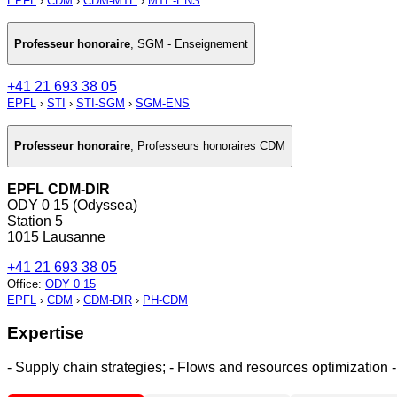
EPFL
›
CDM
›
CDM-MTE
›
MTE-ENS
Professeur honoraire
,
SGM - Enseignement
+41 21 693 38 05
EPFL
›
STI
›
STI-SGM
›
SGM-ENS
Professeur honoraire
,
Professeurs honoraires CDM
EPFL CDM-DIR
ODY 0 15 (Odyssea)
Station 5
1015 Lausanne
+41 21 693 38 05
Office
:
ODY 0 15
EPFL
›
CDM
›
CDM-DIR
›
PH-CDM
Expertise
- Supply chain strategies; - Flows and resources optimizatio