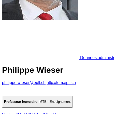
Données administr
Philippe Wieser
philippe.wieser@epfl.ch
http://lem.epfl.ch
Professeur honoraire
,
MTE - Enseignement