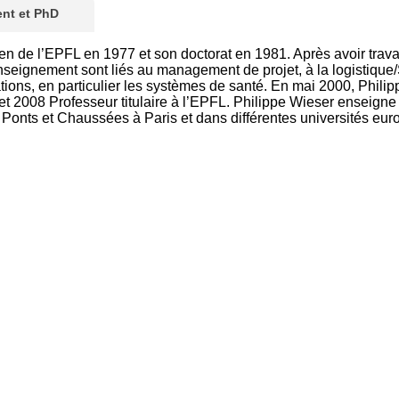
nt et PhD
n de l’EPFL en 1977 et son doctorat en 1981. Après avoir trav
enseignement sont liés au management de projet, à la logistiq
tions, en particulier les systèmes de santé. En mai 2000, Philip
et 2008 Professeur titulaire à l’EPFL. Philippe Wieser enseign
 Ponts et Chaussées à Paris et dans différentes universités europ