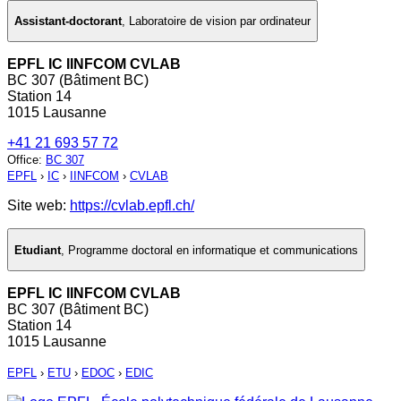
Assistant-doctorant
,
Laboratoire de vision par ordinateur
EPFL IC IINFCOM CVLAB
BC 307 (Bâtiment BC)
Station 14
1015 Lausanne
+41 21 693 57 72
Office
:
BC 307
EPFL
›
IC
›
IINFCOM
›
CVLAB
Site web:
https://cvlab.epfl.ch/
Etudiant
,
Programme doctoral en informatique et communications
EPFL IC IINFCOM CVLAB
BC 307 (Bâtiment BC)
Station 14
1015 Lausanne
EPFL
›
ETU
›
EDOC
›
EDIC