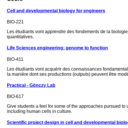
Cell and developmental biology for engineers
BIO-221
Les étudiants vont apprendre des fondements de la biologie 
quantitatives.
Life Sciences engineering: genome to function
BIO-411
Les étudiants vont acquérir des connaissances fondamentales
la manière dont ses productions (outputs) peuvent être modé
Practical - Gönczy Lab
BIO-617
Give students a feel for some of the approaches pursued to 
including human cells in culture.
Scientific project design in cell and developmental biol