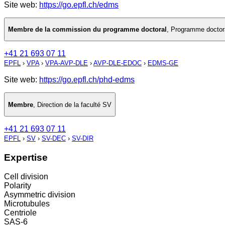
Site web:
https://go.epfl.ch/edms
Membre de la commission du programme doctoral
,
Programme doctora
+41 21 693 07 11
EPFL
›
VPA
›
VPA-AVP-DLE
›
AVP-DLE-EDOC
›
EDMS-GE
Site web:
https://go.epfl.ch/phd-edms
Membre
,
Direction de la faculté SV
+41 21 693 07 11
EPFL
›
SV
›
SV-DEC
›
SV-DIR
Expertise
Cell division
Polarity
Asymmetric division
Microtubules
Centriole
SAS-6