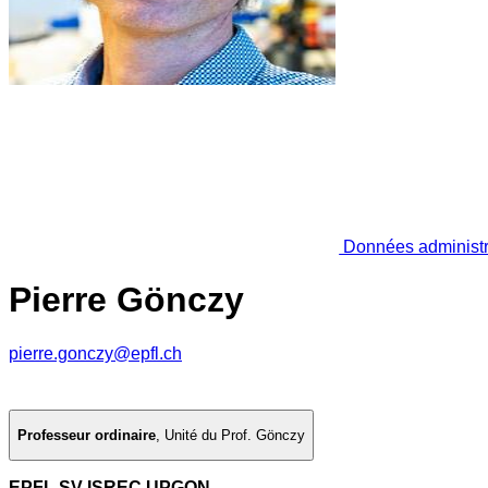
Données administr
Pierre Gönczy
pierre.gonczy@epfl.ch
Professeur ordinaire
,
Unité du Prof. Gönczy
EPFL SV ISREC UPGON