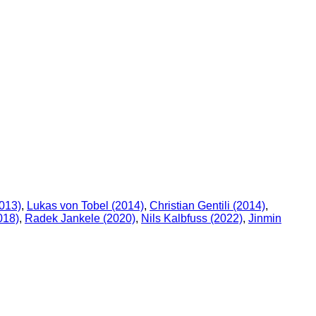
013)
,
Lukas von Tobel (2014)
,
Christian Gentili (2014)
,
018)
,
Radek Jankele (2020)
,
Nils Kalbfuss (2022)
,
Jinmin