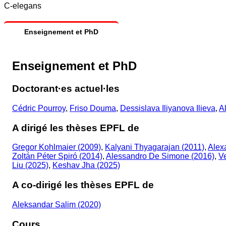
C-elegans
Enseignement et PhD
Enseignement et PhD
Doctorant·es actuel·les
Cédric Pourroy
,
Friso Douma
,
Dessislava Iliyanova Ilieva
,
A
A dirigé les thèses EPFL de
Gregor Kohlmaier (2009)
,
Kalyani Thyagarajan (2011)
,
Alex
Zoltán Péter Spiró (2014)
,
Alessandro De Simone (2016)
,
V
Liu (2025)
,
Keshav Jha (2025)
A co-dirigé les thèses EPFL de
Aleksandar Salim (2020)
Cours