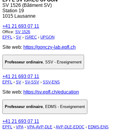
SV 1526 (Bâtiment SV)
Station 19
1015 Lausanne
+41 21 693 07 11
Office
:
SV 1526
EPFL
›
SV
›
ISREC
›
UPGON
Site web:
https://gonczy-lab.epfl.ch
Professeur ordinaire
,
SSV - Enseignement
+41 21 693 07 11
EPFL
›
SV
›
SV-SSV
›
SSV-ENS
Site web:
https://sv.epfl.ch/education
Professeur ordinaire
,
EDMS - Enseignement
+41 21 693 07 11
EPFL
›
VPA
›
VPA-AVP-DLE
›
AVP-DLE-EDOC
›
EDMS-ENS