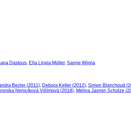
lana Dastous
,
Ella Linxia Müller
,
Sanne Wijma
andra Bezler (2011)
,
Debora Keller (2012)
,
Simon Blanchoud (2
eronika Nemcíková Villímová (2018)
,
Melina Jasmin Scholze (2